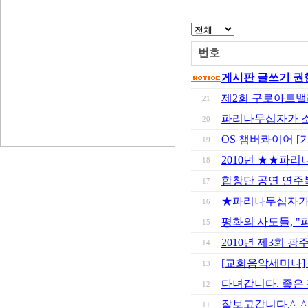
번호
게시판 글쓰기 권
제2회 구로아트밸
21
파리나무십자가 소
20
OS 챔버콰이어 
19
2010년 ★★파
18
합창단 공연 연주
17
★파리나무십자가 2
16
평화의 사도들, "
15
2010년 제3회
14
[교회음악세미나] Ho
13
다녀갑니다. 좋은
12
잘보고갑니다.^_^
11