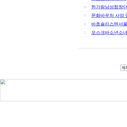
한가람남성합창단 
10
문화바우처 사업 
9
바흐솔리스텐서울
8
모스크바소년소녀
7