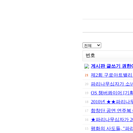
번호
게시판 글쓰기 권한
제2회 구로아트밸리
21
파리나무십자가 소년
20
OS 챔버콰이어 [기
19
2010년 ★★파리
18
합창단 공연 연주복
17
★파리나무십자가 20
16
평화의 사도들, "파
15