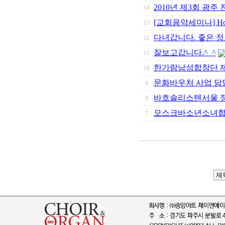
2010년 제3회 광
14
[교회음악세미나] Holy
13
다녀갑니다. 좋은 
12
잘보고갑니다.^_^
11
한가람남성합창단 제
10
문화바우처 사업 담
9
바흐솔리스텐서울 
8
모스크바소년소녀합
7