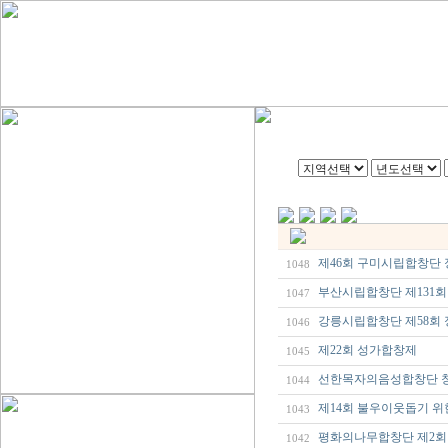
제46회 구미시립합창단
1048
부산시립합창단 제131
1047
강릉시립합창단 제58회 정기연주회
1046
제22회 성가합창제
1045
선한목자의음성합창단 
1044
제14회 불우이웃돕기 
1043
평화의나무합창단 제2회
1042