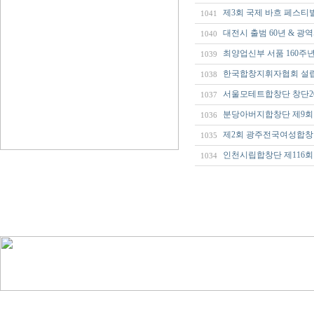
제3회 국제 바흐 페스티
1041
대전시 출범 60년 & 광
1040
최양업신부 서품 160주
1039
한국합창지휘자협회 설
1038
서울모테트합창단 창단2
1037
분당아버지합창단 제9회
1036
제2회 광주전국여성합
1035
인천시립합창단 제116
1034