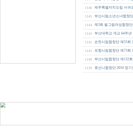
제주특별자치도립 서귀포
1146
부산시립소년소녀합창단 제12
1145
제3회 필그림여성합창단
1144
부산대학교 개교 64주년
1143
순천시립합창단 제55회
1142
포항시립합창단 제73회 
1141
부산시립합창단 제132회
1140
호산나합창단 2010 정
1139