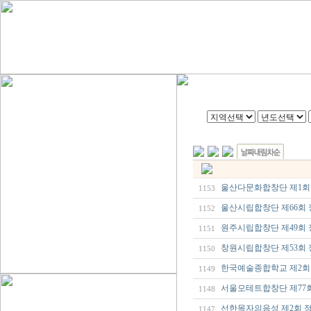
울산다문화합창단 제1회
1153
울산시립합창단 제66회 
1152
원주시립합창단 제49회
1151
창원시립합창단 제53회 
1150
한국예술종합학교 제2회 
1149
서울모테트합창단 제77
1148
선한목자의음성 제2회 
1147