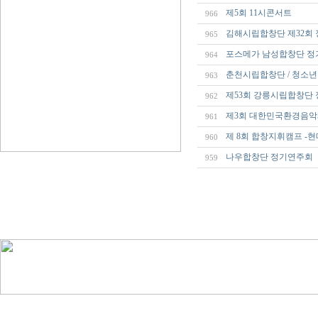
제5회 11시콘서트
966
김해시립합창단 제32회
965
포스메가 남성합창단 
964
춘천시립합창단 / 청소년
963
제53회 강릉시립합창단
962
제3회 대한민국환경음
961
제 8회 합창지휘캠프 -
960
나우합창단 정기연주회
959