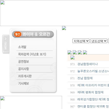
경남합창세미나
973
늘푸른오스카빌 소년소
972
전남 합창제
971
제3회 아프리카 어린이 
970
제6회 평화의 합창제
969
레위성가합창단 제5회 
968
캔티클 합창단 제10회 
967